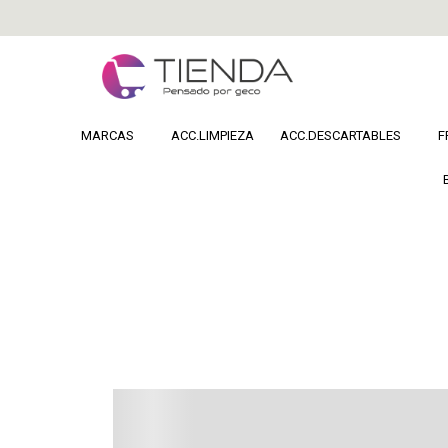
MARCAS
ACC.LIMPIEZA
ACC.DESCARTABLES
F
Home
COSMETICA
Maquillaje