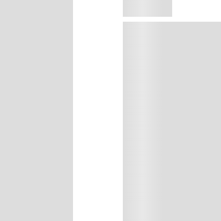
Agregar al carrito
Precio sin impuestos naci
Controlá las pestañas y las ceja
en su fórmula en gel transpare
controlar las pestañas y cejas r
rebeldes. Fórmula en gel trans
EAN:
041554519457