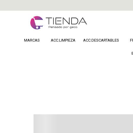
MARCAS
ACC.LIMPIEZA
ACC.DESCARTABLES
F
Home
COSMETICA
Maquillaje