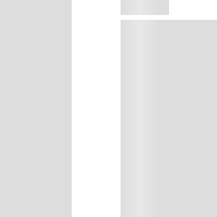
Agregar al carrito
Precio sin impuestos naci
12 tonos, de rosas sutiles a bro
combinaciones, en una sola pal
EAN:
041554434866
ieron