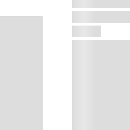
Agregar al carrito
Precio sin impuestos naci
Esmalte de uñas de colores inte
y brillo duradero Colores irresi
de los esmaltes Colorama dispon
EAN:
7899026410152