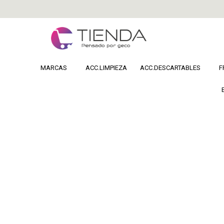
MARCAS
ACC.LIMPIEZA
ACC.DESCARTABLES
F
Home
COSMETICA
Uñas