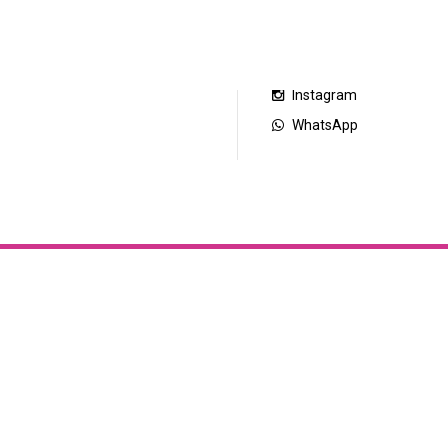
nlaces externos
Nuestras redes
Facebook
rrepentimiento de compra
Instagram
WhatsApp