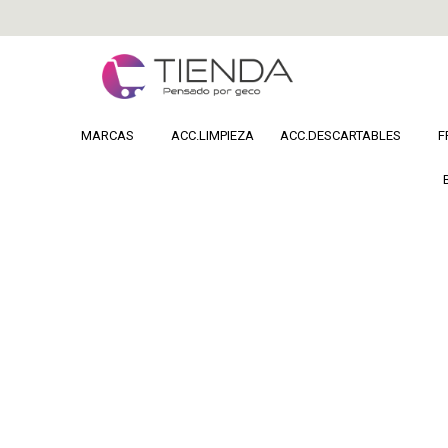
MARCAS
ACC.LIMPIEZA
ACC.DESCARTABLES
F
Home
COSMETICA
Uñas