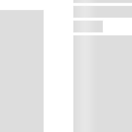
Agregar al carrito
Precio sin impuestos naci
Resultado profesional de larga d
y resistencia a tus uñas.
EAN:
74170460797