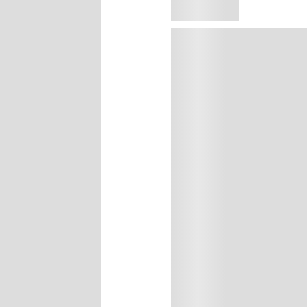
Agregar al carrito
Precio sin impuestos naci
Complete Salon Manicure presen
acabado perfecto para una aplic
fortalecedor ahora con complej
color, protección, anti quiebres 
manicura profesional en casa!
EAN:
74170456400
ieron