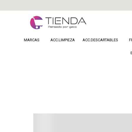
MARCAS
ACC.LIMPIEZA
ACC.DESCARTABLES
F
Home
COSMETICA
Uñas