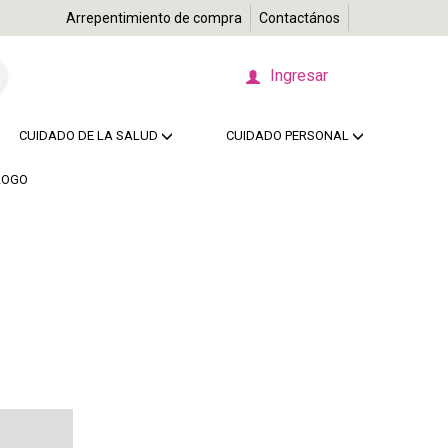
Arrepentimiento de compra
Contactános
Ingresar
CUIDADO DE LA SALUD
CUIDADO PERSONAL
LOGO