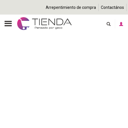
Arrepentimiento de compra
Contactános