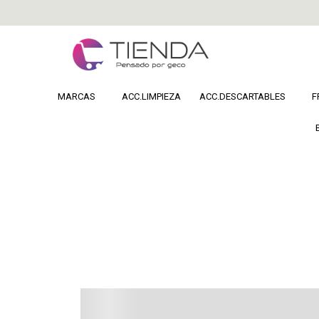
MARCAS
ACC.LIMPIEZA
ACC.DESCARTABLES
F
Home
DERMOCOSMETICA
Cuidado Capila