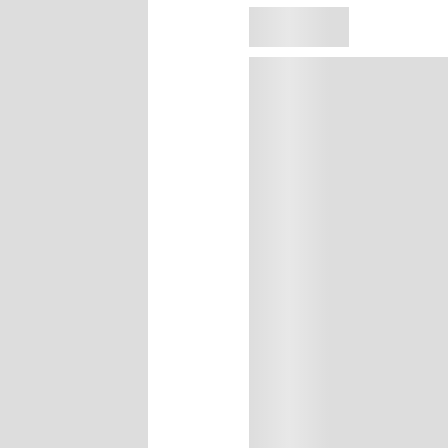
Agregar al carrito
Precio sin impuestos naci
Gracias a su base lavante suave
los cabellos con suavidad, pres
cabelludo. Desde la primera apl
de peinar.
https://youtu.be/-eOrJON_
EAN:
7798095416198