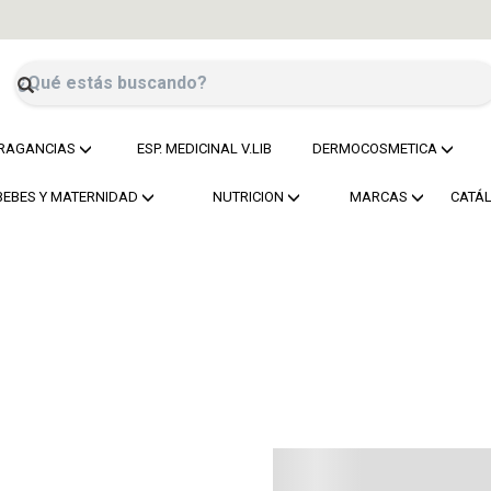
RAGANCIAS
ESP. MEDICINAL V.LIB
DERMOCOSMETICA
BEBES Y MATERNIDAD
NUTRICION
MARCAS
CATÁ