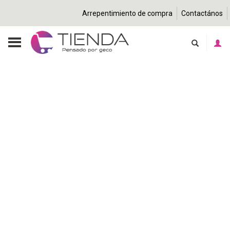
Arrepentimiento de compra
Contactános