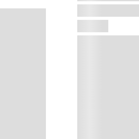
Agregar al carrito
Precio sin impuestos naci
Máscara con tratamiento 2 en 1 q
con ácido hialurónico Hyalu Mas
tonicidad y elasticidad de la pi
una concentración record de Ác
naturales que reactivan la produ
Esta mascarilla se recomienda 
efecto energizante instantáneo
Hialurónico de alto peso, Ácido
extracto de Licorice, Agua MIner
Modo de uso
Varias veces en la semana,aplic
Dejar la mascarilla durante 5 m
algodón humedecido, sin masaj