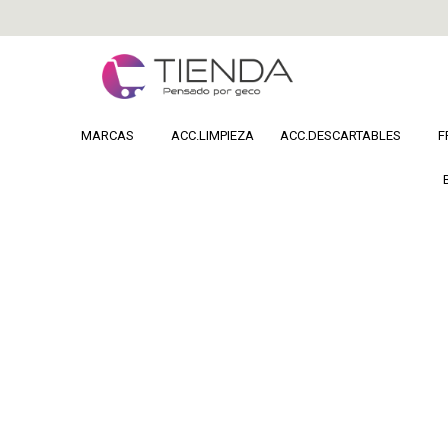
MARCAS
ACC.LIMPIEZA
ACC.DESCARTABLES
F
Home
DERMOCOSMETICA
Cuidado Facial