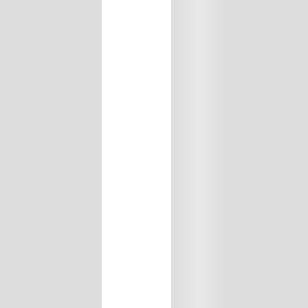
EAN:
3337875607322