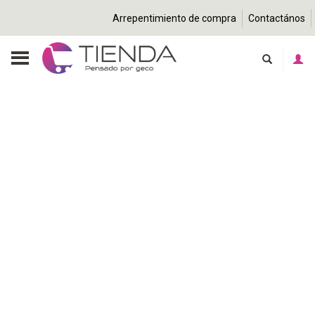
Arrepentimiento de compra
Contactános