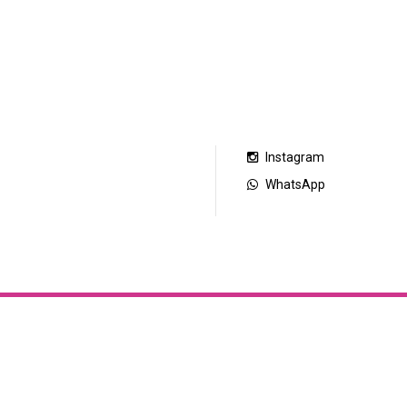
nlaces externos
Nuestras redes
Facebook
rrepentimiento de compra
Instagram
WhatsApp