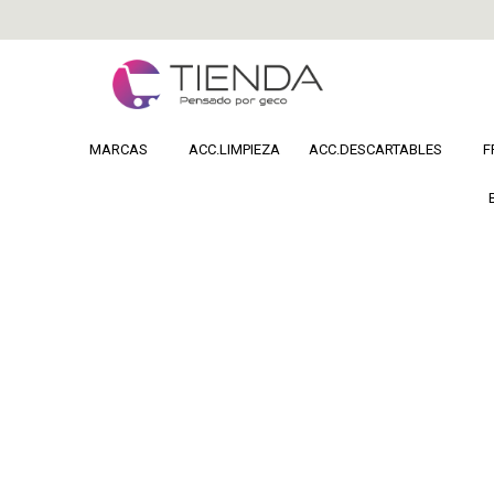
MARCAS
ACC.LIMPIEZA
ACC.DESCARTABLES
F
Home
FRAGANCIAS
Fragancias Infantiles