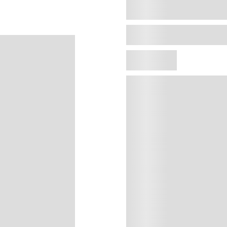
Agregar al carrito
Precio sin impuestos naci
Durazno, melón, cassis, violeta
sándalo.
https://youtu.be/B5tB6BoC
EAN:
7791600062743