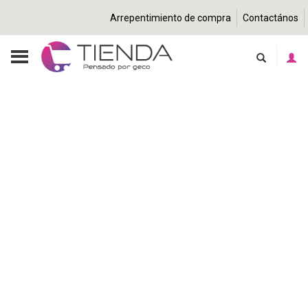
Arrepentimiento de compra
Contactános