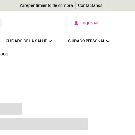
Arrepentimiento de compra
Contactános
Ingresar
CUIDADO DE LA SALUD
CUIDADO PERSONAL
LOGO