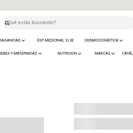
RAGANCIAS
ESP. MEDICINAL V.LIB
DERMOCOSMETICA
BEBES Y MATERNIDAD
NUTRICION
MARCAS
CATÁ