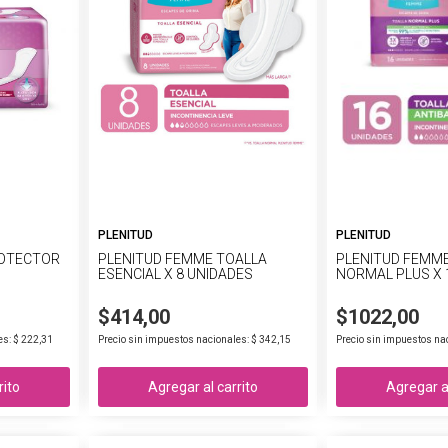
PLENITUD
PLENITUD
ROTECTOR
PLENITUD FEMME TOALLA
PLENITUD FEMM
ESENCIAL X 8 UNIDADES
NORMAL PLUS X 
$414,00
$1022,00
es: $ 222,31
Precio sin impuestos nacionales: $ 342,15
Precio sin impuestos na
rito
Agregar al carrito
Agregar al