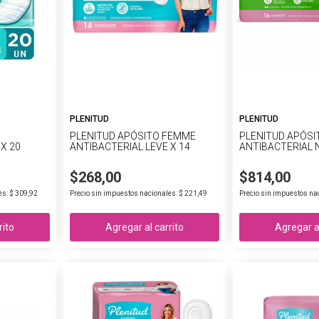
PLENITUD
PLENITUD
PLENITUD APÓSITO FEMME
PLENITUD APÓS
X 20
ANTIBACTERIAL LEVE X 14
ANTIBACTERIAL 
$268,00
$814,00
es: $ 309,92
Precio sin impuestos nacionales: $ 221,49
Precio sin impuestos na
rito
Agregar al carrito
Agregar al