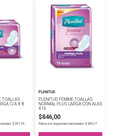
PLENITUD
E TOALLAS
PLENITUD FEMME TOALLAS
RGA C/A X 8
NORMAL PLUS LARGA CON ALAS
X16
$846,00
cionales: $ 391,74
Precio sin impuestos nacionales: $ 699,17